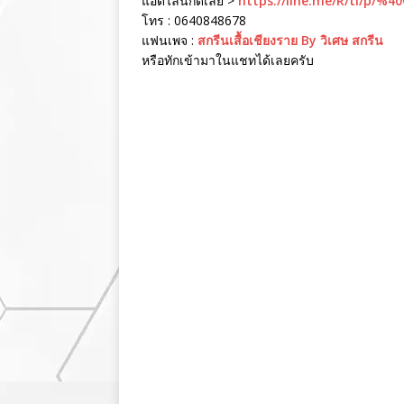
แอดไลน์กดเลย >
https://line.me/R/ti/p/%4
โทร : 0640848678
แฟนเพจ :
สกรีนเสื้อเชียงราย By วิเศษ สกรีน
หรือทักเข้ามาในแชทได้เลยครับ