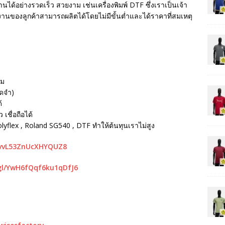
นได้อย่างรวดเร็ว สวยงาม เช่นเครื่องพิมพ์ DTF ซึ่งเราเป็นเจ้า
ห้งานของลูกค้าสามารถผลิตได้โดยไม่มีขั้นต่ำและได้ราคาที่สมเหตุ
รม
ัดจำ)
้
เชื่อถือได้
Polyflex , Roland SG540 , DTF ทำให้ต้นทุนเราไม่สูง
mvvL53ZnUcXHYQUZ8
gl/YwH6fQqf6ku1qDfJ6