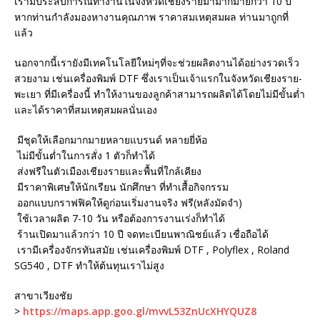
เรามีประสบการณ์ทำงานในจังหวัดเชียงรายมามากมายกว่า 10 ปี
หากท่านกำลังมองหางานคุณภาพ ราคาสมเหตุสมผล ท่านมาถูกที่
แล้ว
นอกจากนี้เรายังมีเทคโนโลยีใหม่ๆที่จะช่วยผลิตงานได้อย่างรวดเร็ว
สวยงาม เช่นเครื่องพิมพ์ DTF ซึ่งเราเป็นเจ้าแรกในจังหวัดเชียงราย-
พะเยา ที่มีเครื่องนี้ ทำให้งานของลูกค้าสามารถผลิตได้โดยไม่มีขั้นต่ำ
และได้ราคาที่สมเหตุสมผลนั่นเอง
มีชุดให้เลือกมากมายหลายแบรนด์ หลายยี่ห้อ
ไม่มีขั้นต่ำในการสั่ง 1 ตัวก็ทำได้
ส่งฟรีในตัวเมืองเชียงรายและพื้นที่ใกล้เคียง
มีราคาพิเศษให้นักเรียน นักศึกษา ที่ทำเสื้อกิจกรรม
ออกแบบกราฟฟิคให้ดูก่อนเริ่มงานจริง ฟรี(หลังมัดจำ)
ใช้เวลาผลิต 7-10 วัน หรือต้องการงานเร่งก็ทำได้
ร้านเปิดมาแล้วกว่า 10 ปี จดทะเบียนพาณิชย์แล้ว เชื่อถือได้
เรามีเครื่องจักรทันสมัย เช่นเครื่องพิมพ์ DTF , Polyflex , Roland
SG540 , DTF ทำให้ต้นทุนเราไม่สูง
สาขาเวียงชัย
>
https://maps.app.goo.gl/mvvL53ZnUcXHYQUZ8