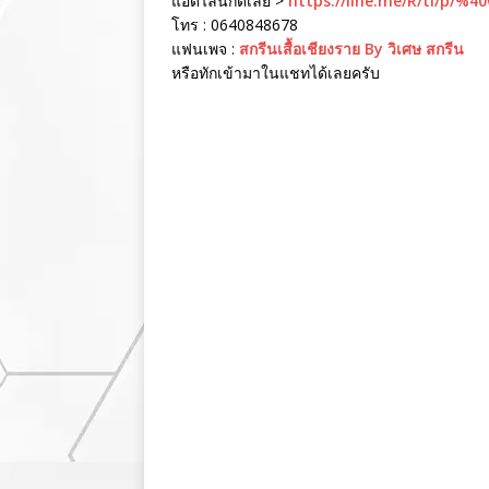
แอดไลน์กดเลย >
https://line.me/R/ti/p/%4
โทร : 0640848678
แฟนเพจ :
สกรีนเสื้อเชียงราย By วิเศษ สกรีน
หรือทักเข้ามาในแชทได้เลยครับ