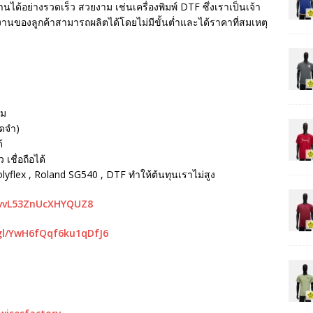
นได้อย่างรวดเร็ว สวยงาม เช่นเครื่องพิมพ์ DTF ซึ่งเราเป็นเจ้า
ห้งานของลูกค้าสามารถผลิตได้โดยไม่มีขั้นต่ำและได้ราคาที่สมเหตุ
รม
ัดจำ)
้
เชื่อถือได้
Polyflex , Roland SG540 , DTF ทำให้ต้นทุนเราไม่สูง
mvvL53ZnUcXHYQUZ8
gl/YwH6fQqf6ku1qDfJ6