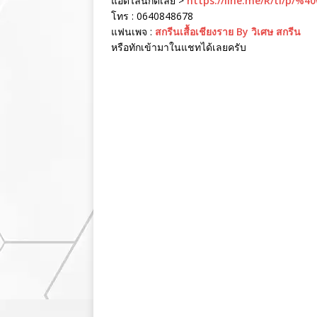
แอดไลน์กดเลย >
https://line.me/R/ti/p/%4
โทร : 0640848678
แฟนเพจ :
สกรีนเสื้อเชียงราย By วิเศษ สกรีน
หรือทักเข้ามาในแชทได้เลยครับ