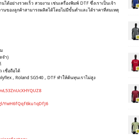
นได้อย่างรวดเร็ว สวยงาม เช่นเครื่องพิมพ์ DTF ซึ่งเราเป็นเจ้า
ห้งานของลูกค้าสามารถผลิตได้โดยไม่มีขั้นต่ำและได้ราคาที่สมเหตุ
รม
ัดจำ)
้
เชื่อถือได้
Polyflex , Roland SG540 , DTF ทำให้ต้นทุนเราไม่สูง
mvvL53ZnUcXHYQUZ8
gl/YwH6fQqf6ku1qDfJ6