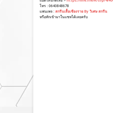
แอดไลน์กดเลย >
https://line.me/R/ti/p/%4
โทร : 0640848678
แฟนเพจ :
สกรีนเสื้อเชียงราย By วิเศษ สกรีน
หรือทักเข้ามาในแชทได้เลยครับ