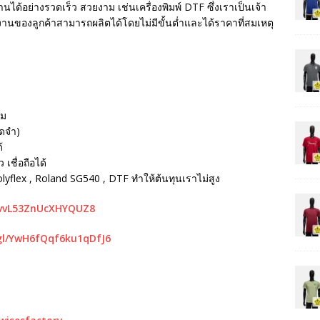
นได้อย่างรวดเร็ว สวยงาม เช่นเครื่องพิมพ์ DTF ซึ่งเราเป็นเจ้า
ห้งานของลูกค้าสามารถผลิตได้โดยไม่มีขั้นต่ำและได้ราคาที่สมเหตุ
รม
ัดจำ)
้
เชื่อถือได้
Polyflex , Roland SG540 , DTF ทำให้ต้นทุนเราไม่สูง
mvvL53ZnUcXHYQUZ8
gl/YwH6fQqf6ku1qDfJ6