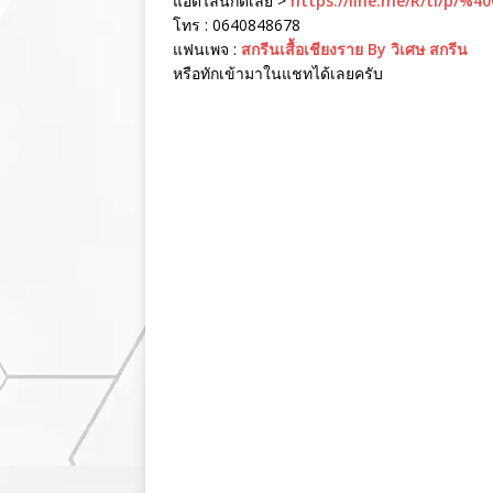
แอดไลน์กดเลย >
https://line.me/R/ti/p/%4
โทร : 0640848678
แฟนเพจ :
สกรีนเสื้อเชียงราย By วิเศษ สกรีน
หรือทักเข้ามาในแชทได้เลยครับ