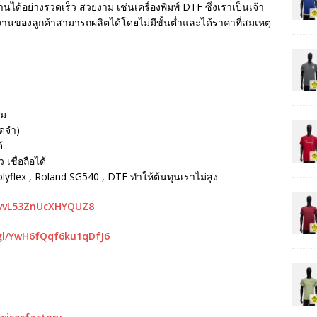
นได้อย่างรวดเร็ว สวยงาม เช่นเครื่องพิมพ์ DTF ซึ่งเราเป็นเจ้า
ห้งานของลูกค้าสามารถผลิตได้โดยไม่มีขั้นต่ำและได้ราคาที่สมเหตุ
รม
ัดจำ)
้
เชื่อถือได้
Polyflex , Roland SG540 , DTF ทำให้ต้นทุนเราไม่สูง
mvvL53ZnUcXHYQUZ8
gl/YwH6fQqf6ku1qDfJ6