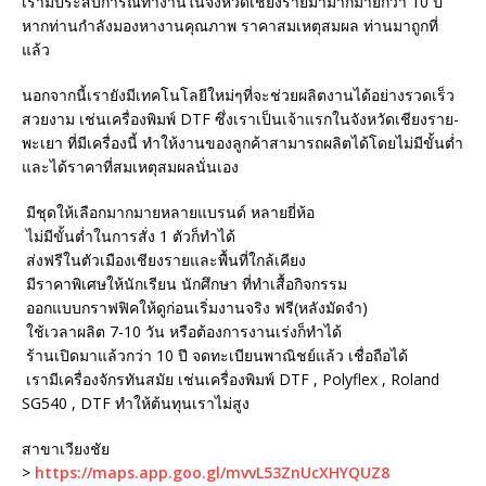
เรามีประสบการณ์ทำงานในจังหวัดเชียงรายมามากมายกว่า 10 ปี
หากท่านกำลังมองหางานคุณภาพ ราคาสมเหตุสมผล ท่านมาถูกที่
แล้ว
นอกจากนี้เรายังมีเทคโนโลยีใหม่ๆที่จะช่วยผลิตงานได้อย่างรวดเร็ว
สวยงาม เช่นเครื่องพิมพ์ DTF ซึ่งเราเป็นเจ้าแรกในจังหวัดเชียงราย-
พะเยา ที่มีเครื่องนี้ ทำให้งานของลูกค้าสามารถผลิตได้โดยไม่มีขั้นต่ำ
และได้ราคาที่สมเหตุสมผลนั่นเอง
มีชุดให้เลือกมากมายหลายแบรนด์ หลายยี่ห้อ
ไม่มีขั้นต่ำในการสั่ง 1 ตัวก็ทำได้
ส่งฟรีในตัวเมืองเชียงรายและพื้นที่ใกล้เคียง
มีราคาพิเศษให้นักเรียน นักศึกษา ที่ทำเสื้อกิจกรรม
ออกแบบกราฟฟิคให้ดูก่อนเริ่มงานจริง ฟรี(หลังมัดจำ)
ใช้เวลาผลิต 7-10 วัน หรือต้องการงานเร่งก็ทำได้
ร้านเปิดมาแล้วกว่า 10 ปี จดทะเบียนพาณิชย์แล้ว เชื่อถือได้
เรามีเครื่องจักรทันสมัย เช่นเครื่องพิมพ์ DTF , Polyflex , Roland
SG540 , DTF ทำให้ต้นทุนเราไม่สูง
สาขาเวียงชัย
>
https://maps.app.goo.gl/mvvL53ZnUcXHYQUZ8