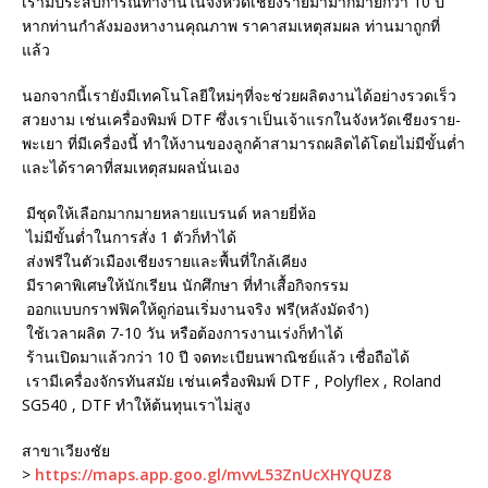
เรามีประสบการณ์ทำงานในจังหวัดเชียงรายมามากมายกว่า 10 ปี
หากท่านกำลังมองหางานคุณภาพ ราคาสมเหตุสมผล ท่านมาถูกที่
แล้ว
นอกจากนี้เรายังมีเทคโนโลยีใหม่ๆที่จะช่วยผลิตงานได้อย่างรวดเร็ว
สวยงาม เช่นเครื่องพิมพ์ DTF ซึ่งเราเป็นเจ้าแรกในจังหวัดเชียงราย-
พะเยา ที่มีเครื่องนี้ ทำให้งานของลูกค้าสามารถผลิตได้โดยไม่มีขั้นต่ำ
และได้ราคาที่สมเหตุสมผลนั่นเอง
มีชุดให้เลือกมากมายหลายแบรนด์ หลายยี่ห้อ
ไม่มีขั้นต่ำในการสั่ง 1 ตัวก็ทำได้
ส่งฟรีในตัวเมืองเชียงรายและพื้นที่ใกล้เคียง
มีราคาพิเศษให้นักเรียน นักศึกษา ที่ทำเสื้อกิจกรรม
ออกแบบกราฟฟิคให้ดูก่อนเริ่มงานจริง ฟรี(หลังมัดจำ)
ใช้เวลาผลิต 7-10 วัน หรือต้องการงานเร่งก็ทำได้
ร้านเปิดมาแล้วกว่า 10 ปี จดทะเบียนพาณิชย์แล้ว เชื่อถือได้
เรามีเครื่องจักรทันสมัย เช่นเครื่องพิมพ์ DTF , Polyflex , Roland
SG540 , DTF ทำให้ต้นทุนเราไม่สูง
สาขาเวียงชัย
>
https://maps.app.goo.gl/mvvL53ZnUcXHYQUZ8