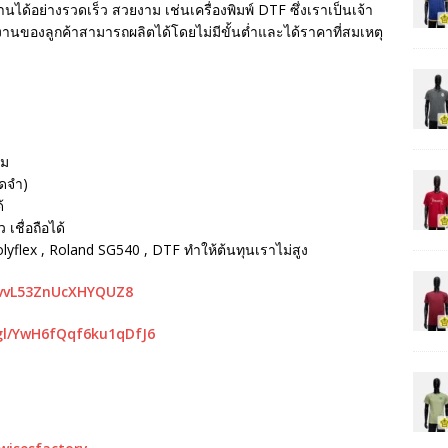
นได้อย่างรวดเร็ว สวยงาม เช่นเครื่องพิมพ์ DTF ซึ่งเราเป็นเจ้า
ห้งานของลูกค้าสามารถผลิตได้โดยไม่มีขั้นต่ำและได้ราคาที่สมเหตุ
รม
ัดจำ)
้
เชื่อถือได้
Polyflex , Roland SG540 , DTF ทำให้ต้นทุนเราไม่สูง
mvvL53ZnUcXHYQUZ8
gl/YwH6fQqf6ku1qDfJ6