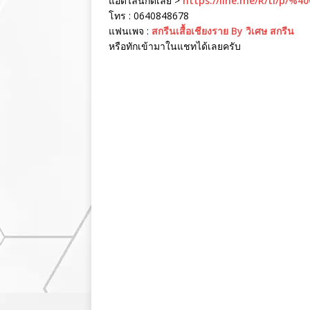
แอดไลน์กดเลย >
https://line.me/R/ti/p/%4
โทร : 0640848678
แฟนเพจ :
สกรีนเสื้อเชียงราย By วิเศษ สกรีน
หรือทักเข้ามาในแชทได้เลยครับ