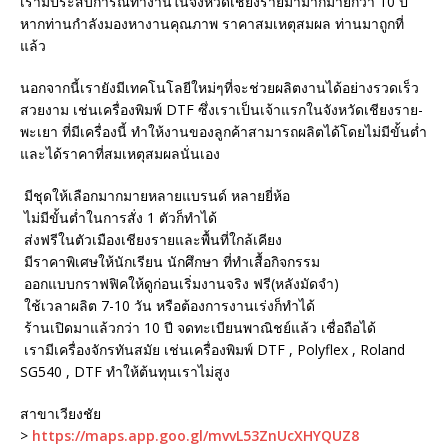
เรามีประสบการณ์ทำงานในจังหวัดเชียงรายมามากมายกว่า 10 ปี
หากท่านกำลังมองหางานคุณภาพ ราคาสมเหตุสมผล ท่านมาถูกที่
แล้ว
นอกจากนี้เรายังมีเทคโนโลยีใหม่ๆที่จะช่วยผลิตงานได้อย่างรวดเร็ว
สวยงาม เช่นเครื่องพิมพ์ DTF ซึ่งเราเป็นเจ้าแรกในจังหวัดเชียงราย-
พะเยา ที่มีเครื่องนี้ ทำให้งานของลูกค้าสามารถผลิตได้โดยไม่มีขั้นต่ำ
และได้ราคาที่สมเหตุสมผลนั่นเอง
มีชุดให้เลือกมากมายหลายแบรนด์ หลายยี่ห้อ
ไม่มีขั้นต่ำในการสั่ง 1 ตัวก็ทำได้
ส่งฟรีในตัวเมืองเชียงรายและพื้นที่ใกล้เคียง
มีราคาพิเศษให้นักเรียน นักศึกษา ที่ทำเสื้อกิจกรรม
ออกแบบกราฟฟิคให้ดูก่อนเริ่มงานจริง ฟรี(หลังมัดจำ)
ใช้เวลาผลิต 7-10 วัน หรือต้องการงานเร่งก็ทำได้
ร้านเปิดมาแล้วกว่า 10 ปี จดทะเบียนพาณิชย์แล้ว เชื่อถือได้
เรามีเครื่องจักรทันสมัย เช่นเครื่องพิมพ์ DTF , Polyflex , Roland
SG540 , DTF ทำให้ต้นทุนเราไม่สูง
สาขาเวียงชัย
>
https://maps.app.goo.gl/mvvL53ZnUcXHYQUZ8