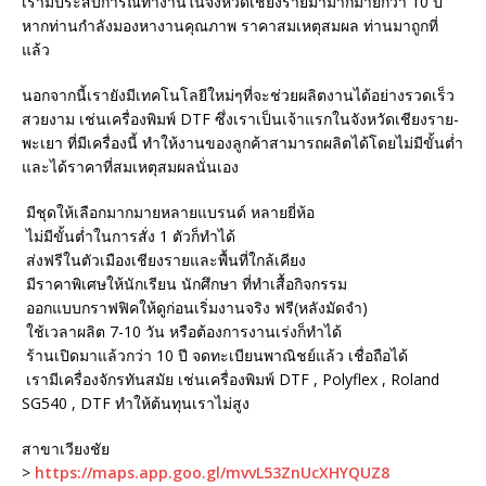
เรามีประสบการณ์ทำงานในจังหวัดเชียงรายมามากมายกว่า 10 ปี
หากท่านกำลังมองหางานคุณภาพ ราคาสมเหตุสมผล ท่านมาถูกที่
แล้ว
นอกจากนี้เรายังมีเทคโนโลยีใหม่ๆที่จะช่วยผลิตงานได้อย่างรวดเร็ว
สวยงาม เช่นเครื่องพิมพ์ DTF ซึ่งเราเป็นเจ้าแรกในจังหวัดเชียงราย-
พะเยา ที่มีเครื่องนี้ ทำให้งานของลูกค้าสามารถผลิตได้โดยไม่มีขั้นต่ำ
และได้ราคาที่สมเหตุสมผลนั่นเอง
มีชุดให้เลือกมากมายหลายแบรนด์ หลายยี่ห้อ
ไม่มีขั้นต่ำในการสั่ง 1 ตัวก็ทำได้
ส่งฟรีในตัวเมืองเชียงรายและพื้นที่ใกล้เคียง
มีราคาพิเศษให้นักเรียน นักศึกษา ที่ทำเสื้อกิจกรรม
ออกแบบกราฟฟิคให้ดูก่อนเริ่มงานจริง ฟรี(หลังมัดจำ)
ใช้เวลาผลิต 7-10 วัน หรือต้องการงานเร่งก็ทำได้
ร้านเปิดมาแล้วกว่า 10 ปี จดทะเบียนพาณิชย์แล้ว เชื่อถือได้
เรามีเครื่องจักรทันสมัย เช่นเครื่องพิมพ์ DTF , Polyflex , Roland
SG540 , DTF ทำให้ต้นทุนเราไม่สูง
สาขาเวียงชัย
>
https://maps.app.goo.gl/mvvL53ZnUcXHYQUZ8