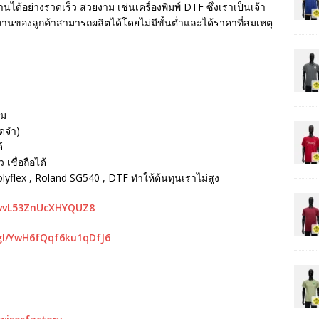
นได้อย่างรวดเร็ว สวยงาม เช่นเครื่องพิมพ์ DTF ซึ่งเราเป็นเจ้า
ห้งานของลูกค้าสามารถผลิตได้โดยไม่มีขั้นต่ำและได้ราคาที่สมเหตุ
รม
ัดจำ)
้
เชื่อถือได้
Polyflex , Roland SG540 , DTF ทำให้ต้นทุนเราไม่สูง
mvvL53ZnUcXHYQUZ8
gl/YwH6fQqf6ku1qDfJ6