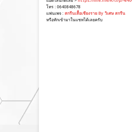
แอดไลน์กดเลย >
https://line.me/R/ti/p/%4
โทร : 0640848678
แฟนเพจ :
สกรีนเสื้อเชียงราย By วิเศษ สกรีน
หรือทักเข้ามาในแชทได้เลยครับ