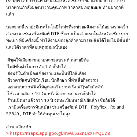
เรามีประสบการณ์ทำงานในจังหวัดเชียงรายมามากมายกว่า 10 ปี
หากท่านกำลังมองหางานคุณภาพ ราคาสมเหตุสมผล ท่านมาถูกที่
แล้ว
นอกจากนี้เรายังมีเทคโนโลยีใหม่ๆที่จะช่วยผลิตงานได้อย่างรวดเร็ว
สวยงาม เช่นเครื่องพิมพ์ DTF ซึ่งเราเป็นเจ้าแรกในจังหวัดเชียงราย-
พะเยา ที่มีเครื่องนี้ ทำให้งานของลูกค้าสามารถผลิตได้โดยไม่มีขั้นต่ำ
และได้ราคาที่สมเหตุสมผลนั่นเอง
มีชุดให้เลือกมากมายหลายแบรนด์ หลายยี่ห้อ
ไม่มีขั้นต่ำในการสั่ง 1 ตัวก็ทำได้
ส่งฟรีในตัวเมืองเชียงรายและพื้นที่ใกล้เคียง
มีราคาพิเศษให้นักเรียน นักศึกษา ที่ทำเสื้อกิจกรรม
ออกแบบกราฟฟิคให้ดูก่อนเริ่มงานจริง ฟรี(หลังมัดจำ)
ใช้เวลาผลิต 7-10 วัน หรือต้องการงานเร่งก็ทำได้
ร้านเปิดมาแล้วกว่า 10 ปี จดทะเบียนพาณิชย์แล้ว เชื่อถือได้
เรามีเครื่องจักรทันสมัย เช่นเครื่องพิมพ์ DTF , Polyflex , Roland
SG540 , DTF ทำให้ต้นทุนเราไม่สูง
สาขาเวียงชัย
>
https://maps.app.goo.gl/mvvL53ZnUcXHYQUZ8