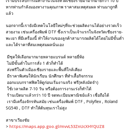
เรามีประสบการณ์ทำงานในจังหวัดเชียงรายมามากมายกว่า 10 ปี
หากท่านกำลังมองหางานคุณภาพ ราคาสมเหตุสมผล ท่านมาถูกที่
แล้ว
นอกจากนี้เรายังมีเทคโนโลยีใหม่ๆที่จะช่วยผลิตงานได้อย่างรวดเร็ว
สวยงาม เช่นเครื่องพิมพ์ DTF ซึ่งเราเป็นเจ้าแรกในจังหวัดเชียงราย-
พะเยา ที่มีเครื่องนี้ ทำให้งานของลูกค้าสามารถผลิตได้โดยไม่มีขั้นต่ำ
และได้ราคาที่สมเหตุสมผลนั่นเอง
มีชุดให้เลือกมากมายหลายแบรนด์ หลายยี่ห้อ
ไม่มีขั้นต่ำในการสั่ง 1 ตัวก็ทำได้
ส่งฟรีในตัวเมืองเชียงรายและพื้นที่ใกล้เคียง
มีราคาพิเศษให้นักเรียน นักศึกษา ที่ทำเสื้อกิจกรรม
ออกแบบกราฟฟิคให้ดูก่อนเริ่มงานจริง ฟรี(หลังมัดจำ)
ใช้เวลาผลิต 7-10 วัน หรือต้องการงานเร่งก็ทำได้
ร้านเปิดมาแล้วกว่า 10 ปี จดทะเบียนพาณิชย์แล้ว เชื่อถือได้
เรามีเครื่องจักรทันสมัย เช่นเครื่องพิมพ์ DTF , Polyflex , Roland
SG540 , DTF ทำให้ต้นทุนเราไม่สูง
สาขาเวียงชัย
>
https://maps.app.goo.gl/mvvL53ZnUcXHYQUZ8