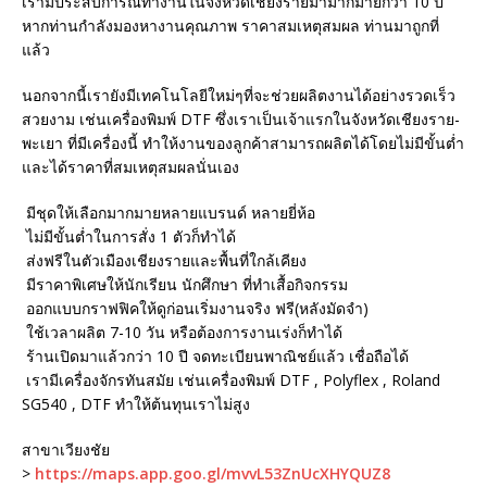
เรามีประสบการณ์ทำงานในจังหวัดเชียงรายมามากมายกว่า 10 ปี
หากท่านกำลังมองหางานคุณภาพ ราคาสมเหตุสมผล ท่านมาถูกที่
แล้ว
นอกจากนี้เรายังมีเทคโนโลยีใหม่ๆที่จะช่วยผลิตงานได้อย่างรวดเร็ว
สวยงาม เช่นเครื่องพิมพ์ DTF ซึ่งเราเป็นเจ้าแรกในจังหวัดเชียงราย-
พะเยา ที่มีเครื่องนี้ ทำให้งานของลูกค้าสามารถผลิตได้โดยไม่มีขั้นต่ำ
และได้ราคาที่สมเหตุสมผลนั่นเอง
มีชุดให้เลือกมากมายหลายแบรนด์ หลายยี่ห้อ
ไม่มีขั้นต่ำในการสั่ง 1 ตัวก็ทำได้
ส่งฟรีในตัวเมืองเชียงรายและพื้นที่ใกล้เคียง
มีราคาพิเศษให้นักเรียน นักศึกษา ที่ทำเสื้อกิจกรรม
ออกแบบกราฟฟิคให้ดูก่อนเริ่มงานจริง ฟรี(หลังมัดจำ)
ใช้เวลาผลิต 7-10 วัน หรือต้องการงานเร่งก็ทำได้
ร้านเปิดมาแล้วกว่า 10 ปี จดทะเบียนพาณิชย์แล้ว เชื่อถือได้
เรามีเครื่องจักรทันสมัย เช่นเครื่องพิมพ์ DTF , Polyflex , Roland
SG540 , DTF ทำให้ต้นทุนเราไม่สูง
สาขาเวียงชัย
>
https://maps.app.goo.gl/mvvL53ZnUcXHYQUZ8