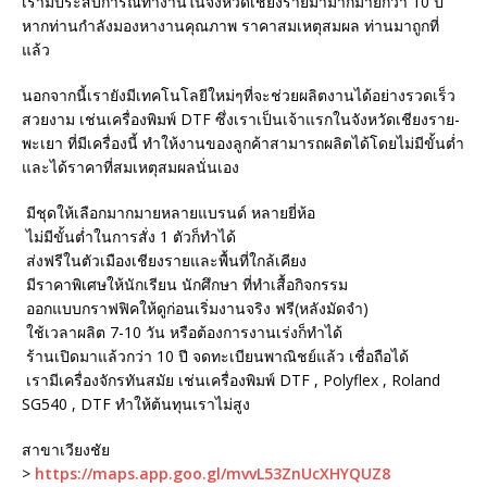
เรามีประสบการณ์ทำงานในจังหวัดเชียงรายมามากมายกว่า 10 ปี
หากท่านกำลังมองหางานคุณภาพ ราคาสมเหตุสมผล ท่านมาถูกที่
แล้ว
นอกจากนี้เรายังมีเทคโนโลยีใหม่ๆที่จะช่วยผลิตงานได้อย่างรวดเร็ว
สวยงาม เช่นเครื่องพิมพ์ DTF ซึ่งเราเป็นเจ้าแรกในจังหวัดเชียงราย-
พะเยา ที่มีเครื่องนี้ ทำให้งานของลูกค้าสามารถผลิตได้โดยไม่มีขั้นต่ำ
และได้ราคาที่สมเหตุสมผลนั่นเอง
มีชุดให้เลือกมากมายหลายแบรนด์ หลายยี่ห้อ
ไม่มีขั้นต่ำในการสั่ง 1 ตัวก็ทำได้
ส่งฟรีในตัวเมืองเชียงรายและพื้นที่ใกล้เคียง
มีราคาพิเศษให้นักเรียน นักศึกษา ที่ทำเสื้อกิจกรรม
ออกแบบกราฟฟิคให้ดูก่อนเริ่มงานจริง ฟรี(หลังมัดจำ)
ใช้เวลาผลิต 7-10 วัน หรือต้องการงานเร่งก็ทำได้
ร้านเปิดมาแล้วกว่า 10 ปี จดทะเบียนพาณิชย์แล้ว เชื่อถือได้
เรามีเครื่องจักรทันสมัย เช่นเครื่องพิมพ์ DTF , Polyflex , Roland
SG540 , DTF ทำให้ต้นทุนเราไม่สูง
สาขาเวียงชัย
>
https://maps.app.goo.gl/mvvL53ZnUcXHYQUZ8