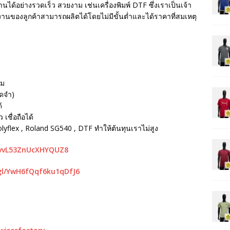
นได้อย่างรวดเร็ว สวยงาม เช่นเครื่องพิมพ์ DTF ซึ่งเราเป็นเจ้า
ห้งานของลูกค้าสามารถผลิตได้โดยไม่มีขั้นต่ำและได้ราคาที่สมเหตุ
รม
ัดจำ)
้
เชื่อถือได้
Polyflex , Roland SG540 , DTF ทำให้ต้นทุนเราไม่สูง
mvvL53ZnUcXHYQUZ8
gl/YwH6fQqf6ku1qDfJ6