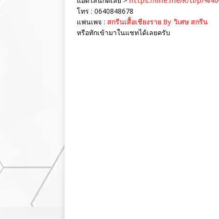
แอดไลน์กดเลย >
https://line.me/R/ti/p/%4
โทร : 0640848678
แฟนเพจ :
สกรีนเสื้อเชียงราย By วิเศษ สกรีน
หรือทักเข้ามาในแชทได้เลยครับ