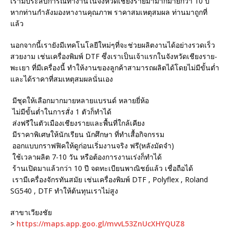
เรามีประสบการณ์ทำงานในจังหวัดเชียงรายมามากมายกว่า 10 ปี
หากท่านกำลังมองหางานคุณภาพ ราคาสมเหตุสมผล ท่านมาถูกที่
แล้ว
นอกจากนี้เรายังมีเทคโนโลยีใหม่ๆที่จะช่วยผลิตงานได้อย่างรวดเร็ว
สวยงาม เช่นเครื่องพิมพ์ DTF ซึ่งเราเป็นเจ้าแรกในจังหวัดเชียงราย-
พะเยา ที่มีเครื่องนี้ ทำให้งานของลูกค้าสามารถผลิตได้โดยไม่มีขั้นต่ำ
และได้ราคาที่สมเหตุสมผลนั่นเอง
มีชุดให้เลือกมากมายหลายแบรนด์ หลายยี่ห้อ
ไม่มีขั้นต่ำในการสั่ง 1 ตัวก็ทำได้
ส่งฟรีในตัวเมืองเชียงรายและพื้นที่ใกล้เคียง
มีราคาพิเศษให้นักเรียน นักศึกษา ที่ทำเสื้อกิจกรรม
ออกแบบกราฟฟิคให้ดูก่อนเริ่มงานจริง ฟรี(หลังมัดจำ)
ใช้เวลาผลิต 7-10 วัน หรือต้องการงานเร่งก็ทำได้
ร้านเปิดมาแล้วกว่า 10 ปี จดทะเบียนพาณิชย์แล้ว เชื่อถือได้
เรามีเครื่องจักรทันสมัย เช่นเครื่องพิมพ์ DTF , Polyflex , Roland
SG540 , DTF ทำให้ต้นทุนเราไม่สูง
สาขาเวียงชัย
>
https://maps.app.goo.gl/mvvL53ZnUcXHYQUZ8