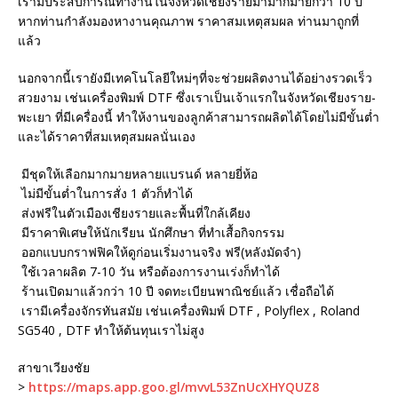
เรามีประสบการณ์ทำงานในจังหวัดเชียงรายมามากมายกว่า 10 ปี
หากท่านกำลังมองหางานคุณภาพ ราคาสมเหตุสมผล ท่านมาถูกที่
แล้ว
นอกจากนี้เรายังมีเทคโนโลยีใหม่ๆที่จะช่วยผลิตงานได้อย่างรวดเร็ว
สวยงาม เช่นเครื่องพิมพ์ DTF ซึ่งเราเป็นเจ้าแรกในจังหวัดเชียงราย-
พะเยา ที่มีเครื่องนี้ ทำให้งานของลูกค้าสามารถผลิตได้โดยไม่มีขั้นต่ำ
และได้ราคาที่สมเหตุสมผลนั่นเอง
มีชุดให้เลือกมากมายหลายแบรนด์ หลายยี่ห้อ
ไม่มีขั้นต่ำในการสั่ง 1 ตัวก็ทำได้
ส่งฟรีในตัวเมืองเชียงรายและพื้นที่ใกล้เคียง
มีราคาพิเศษให้นักเรียน นักศึกษา ที่ทำเสื้อกิจกรรม
ออกแบบกราฟฟิคให้ดูก่อนเริ่มงานจริง ฟรี(หลังมัดจำ)
ใช้เวลาผลิต 7-10 วัน หรือต้องการงานเร่งก็ทำได้
ร้านเปิดมาแล้วกว่า 10 ปี จดทะเบียนพาณิชย์แล้ว เชื่อถือได้
เรามีเครื่องจักรทันสมัย เช่นเครื่องพิมพ์ DTF , Polyflex , Roland
SG540 , DTF ทำให้ต้นทุนเราไม่สูง
สาขาเวียงชัย
>
https://maps.app.goo.gl/mvvL53ZnUcXHYQUZ8