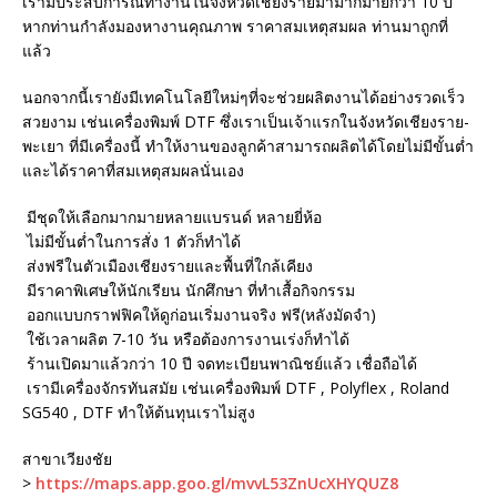
เรามีประสบการณ์ทำงานในจังหวัดเชียงรายมามากมายกว่า 10 ปี
หากท่านกำลังมองหางานคุณภาพ ราคาสมเหตุสมผล ท่านมาถูกที่
แล้ว
นอกจากนี้เรายังมีเทคโนโลยีใหม่ๆที่จะช่วยผลิตงานได้อย่างรวดเร็ว
สวยงาม เช่นเครื่องพิมพ์ DTF ซึ่งเราเป็นเจ้าแรกในจังหวัดเชียงราย-
พะเยา ที่มีเครื่องนี้ ทำให้งานของลูกค้าสามารถผลิตได้โดยไม่มีขั้นต่ำ
และได้ราคาที่สมเหตุสมผลนั่นเอง
มีชุดให้เลือกมากมายหลายแบรนด์ หลายยี่ห้อ
ไม่มีขั้นต่ำในการสั่ง 1 ตัวก็ทำได้
ส่งฟรีในตัวเมืองเชียงรายและพื้นที่ใกล้เคียง
มีราคาพิเศษให้นักเรียน นักศึกษา ที่ทำเสื้อกิจกรรม
ออกแบบกราฟฟิคให้ดูก่อนเริ่มงานจริง ฟรี(หลังมัดจำ)
ใช้เวลาผลิต 7-10 วัน หรือต้องการงานเร่งก็ทำได้
ร้านเปิดมาแล้วกว่า 10 ปี จดทะเบียนพาณิชย์แล้ว เชื่อถือได้
เรามีเครื่องจักรทันสมัย เช่นเครื่องพิมพ์ DTF , Polyflex , Roland
SG540 , DTF ทำให้ต้นทุนเราไม่สูง
สาขาเวียงชัย
>
https://maps.app.goo.gl/mvvL53ZnUcXHYQUZ8