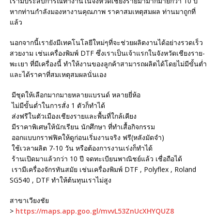
เรามีประสบการณ์ทำงานในจังหวัดเชียงรายมามากมายกว่า 10 ปี
หากท่านกำลังมองหางานคุณภาพ ราคาสมเหตุสมผล ท่านมาถูกที่
แล้ว
นอกจากนี้เรายังมีเทคโนโลยีใหม่ๆที่จะช่วยผลิตงานได้อย่างรวดเร็ว
สวยงาม เช่นเครื่องพิมพ์ DTF ซึ่งเราเป็นเจ้าแรกในจังหวัดเชียงราย-
พะเยา ที่มีเครื่องนี้ ทำให้งานของลูกค้าสามารถผลิตได้โดยไม่มีขั้นต่ำ
และได้ราคาที่สมเหตุสมผลนั่นเอง
มีชุดให้เลือกมากมายหลายแบรนด์ หลายยี่ห้อ
ไม่มีขั้นต่ำในการสั่ง 1 ตัวก็ทำได้
ส่งฟรีในตัวเมืองเชียงรายและพื้นที่ใกล้เคียง
มีราคาพิเศษให้นักเรียน นักศึกษา ที่ทำเสื้อกิจกรรม
ออกแบบกราฟฟิคให้ดูก่อนเริ่มงานจริง ฟรี(หลังมัดจำ)
ใช้เวลาผลิต 7-10 วัน หรือต้องการงานเร่งก็ทำได้
ร้านเปิดมาแล้วกว่า 10 ปี จดทะเบียนพาณิชย์แล้ว เชื่อถือได้
เรามีเครื่องจักรทันสมัย เช่นเครื่องพิมพ์ DTF , Polyflex , Roland
SG540 , DTF ทำให้ต้นทุนเราไม่สูง
สาขาเวียงชัย
>
https://maps.app.goo.gl/mvvL53ZnUcXHYQUZ8