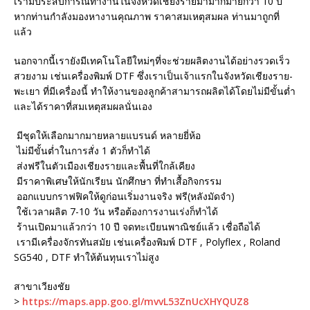
เรามีประสบการณ์ทำงานในจังหวัดเชียงรายมามากมายกว่า 10 ปี
หากท่านกำลังมองหางานคุณภาพ ราคาสมเหตุสมผล ท่านมาถูกที่
แล้ว
นอกจากนี้เรายังมีเทคโนโลยีใหม่ๆที่จะช่วยผลิตงานได้อย่างรวดเร็ว
สวยงาม เช่นเครื่องพิมพ์ DTF ซึ่งเราเป็นเจ้าแรกในจังหวัดเชียงราย-
พะเยา ที่มีเครื่องนี้ ทำให้งานของลูกค้าสามารถผลิตได้โดยไม่มีขั้นต่ำ
และได้ราคาที่สมเหตุสมผลนั่นเอง
มีชุดให้เลือกมากมายหลายแบรนด์ หลายยี่ห้อ
ไม่มีขั้นต่ำในการสั่ง 1 ตัวก็ทำได้
ส่งฟรีในตัวเมืองเชียงรายและพื้นที่ใกล้เคียง
มีราคาพิเศษให้นักเรียน นักศึกษา ที่ทำเสื้อกิจกรรม
ออกแบบกราฟฟิคให้ดูก่อนเริ่มงานจริง ฟรี(หลังมัดจำ)
ใช้เวลาผลิต 7-10 วัน หรือต้องการงานเร่งก็ทำได้
ร้านเปิดมาแล้วกว่า 10 ปี จดทะเบียนพาณิชย์แล้ว เชื่อถือได้
เรามีเครื่องจักรทันสมัย เช่นเครื่องพิมพ์ DTF , Polyflex , Roland
SG540 , DTF ทำให้ต้นทุนเราไม่สูง
สาขาเวียงชัย
>
https://maps.app.goo.gl/mvvL53ZnUcXHYQUZ8