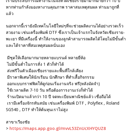
เรามีประสบการณ์ทำงานในจังหวัดเชียงรายมามากมายกว่า 10 ปี
หากท่านกำลังมองหางานคุณภาพ ราคาสมเหตุสมผล ท่านมาถูกที่
แล้ว
นอกจากนี้เรายังมีเทคโนโลยีใหม่ๆที่จะช่วยผลิตงานได้อย่างรวดเร็ว
สวยงาม เช่นเครื่องพิมพ์ DTF ซึ่งเราเป็นเจ้าแรกในจังหวัดเชียงราย-
พะเยา ที่มีเครื่องนี้ ทำให้งานของลูกค้าสามารถผลิตได้โดยไม่มีขั้นต่ำ
และได้ราคาที่สมเหตุสมผลนั่นเอง
มีชุดให้เลือกมากมายหลายแบรนด์ หลายยี่ห้อ
ไม่มีขั้นต่ำในการสั่ง 1 ตัวก็ทำได้
ส่งฟรีในตัวเมืองเชียงรายและพื้นที่ใกล้เคียง
มีราคาพิเศษให้นักเรียน นักศึกษา ที่ทำเสื้อกิจกรรม
ออกแบบกราฟฟิคให้ดูก่อนเริ่มงานจริง ฟรี(หลังมัดจำ)
ใช้เวลาผลิต 7-10 วัน หรือต้องการงานเร่งก็ทำได้
ร้านเปิดมาแล้วกว่า 10 ปี จดทะเบียนพาณิชย์แล้ว เชื่อถือได้
เรามีเครื่องจักรทันสมัย เช่นเครื่องพิมพ์ DTF , Polyflex , Roland
SG540 , DTF ทำให้ต้นทุนเราไม่สูง
สาขาเวียงชัย
>
https://maps.app.goo.gl/mvvL53ZnUcXHYQUZ8