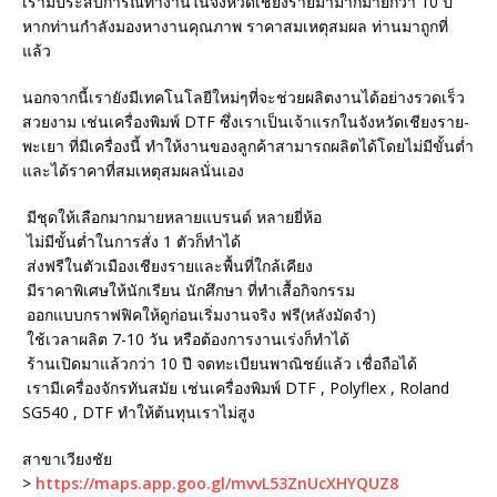
เรามีประสบการณ์ทำงานในจังหวัดเชียงรายมามากมายกว่า 10 ปี
หากท่านกำลังมองหางานคุณภาพ ราคาสมเหตุสมผล ท่านมาถูกที่
แล้ว
นอกจากนี้เรายังมีเทคโนโลยีใหม่ๆที่จะช่วยผลิตงานได้อย่างรวดเร็ว
สวยงาม เช่นเครื่องพิมพ์ DTF ซึ่งเราเป็นเจ้าแรกในจังหวัดเชียงราย-
พะเยา ที่มีเครื่องนี้ ทำให้งานของลูกค้าสามารถผลิตได้โดยไม่มีขั้นต่ำ
และได้ราคาที่สมเหตุสมผลนั่นเอง
มีชุดให้เลือกมากมายหลายแบรนด์ หลายยี่ห้อ
ไม่มีขั้นต่ำในการสั่ง 1 ตัวก็ทำได้
ส่งฟรีในตัวเมืองเชียงรายและพื้นที่ใกล้เคียง
มีราคาพิเศษให้นักเรียน นักศึกษา ที่ทำเสื้อกิจกรรม
ออกแบบกราฟฟิคให้ดูก่อนเริ่มงานจริง ฟรี(หลังมัดจำ)
ใช้เวลาผลิต 7-10 วัน หรือต้องการงานเร่งก็ทำได้
ร้านเปิดมาแล้วกว่า 10 ปี จดทะเบียนพาณิชย์แล้ว เชื่อถือได้
เรามีเครื่องจักรทันสมัย เช่นเครื่องพิมพ์ DTF , Polyflex , Roland
SG540 , DTF ทำให้ต้นทุนเราไม่สูง
สาขาเวียงชัย
>
https://maps.app.goo.gl/mvvL53ZnUcXHYQUZ8