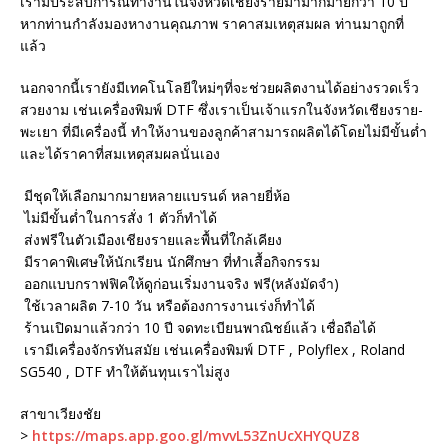
เรามีประสบการณ์ทำงานในจังหวัดเชียงรายมามากมายกว่า 10 ปี
หากท่านกำลังมองหางานคุณภาพ ราคาสมเหตุสมผล ท่านมาถูกที่
แล้ว
นอกจากนี้เรายังมีเทคโนโลยีใหม่ๆที่จะช่วยผลิตงานได้อย่างรวดเร็ว
สวยงาม เช่นเครื่องพิมพ์ DTF ซึ่งเราเป็นเจ้าแรกในจังหวัดเชียงราย-
พะเยา ที่มีเครื่องนี้ ทำให้งานของลูกค้าสามารถผลิตได้โดยไม่มีขั้นต่ำ
และได้ราคาที่สมเหตุสมผลนั่นเอง
มีชุดให้เลือกมากมายหลายแบรนด์ หลายยี่ห้อ
ไม่มีขั้นต่ำในการสั่ง 1 ตัวก็ทำได้
ส่งฟรีในตัวเมืองเชียงรายและพื้นที่ใกล้เคียง
มีราคาพิเศษให้นักเรียน นักศึกษา ที่ทำเสื้อกิจกรรม
ออกแบบกราฟฟิคให้ดูก่อนเริ่มงานจริง ฟรี(หลังมัดจำ)
ใช้เวลาผลิต 7-10 วัน หรือต้องการงานเร่งก็ทำได้
ร้านเปิดมาแล้วกว่า 10 ปี จดทะเบียนพาณิชย์แล้ว เชื่อถือได้
เรามีเครื่องจักรทันสมัย เช่นเครื่องพิมพ์ DTF , Polyflex , Roland
SG540 , DTF ทำให้ต้นทุนเราไม่สูง
สาขาเวียงชัย
>
https://maps.app.goo.gl/mvvL53ZnUcXHYQUZ8