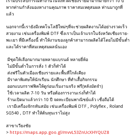
เรามีประสบการณ์ทำงานในจังหวัดเชียงรายมามากมายกว่า 10 ปี
หากท่านกำลังมองหางานคุณภาพ ราคาสมเหตุสมผล ท่านมาถูกที่
แล้ว
นอกจากนี้เรายังมีเทคโนโลยีใหม่ๆที่จะช่วยผลิตงานได้อย่างรวดเร็ว
สวยงาม เช่นเครื่องพิมพ์ DTF ซึ่งเราเป็นเจ้าแรกในจังหวัดเชียงราย-
พะเยา ที่มีเครื่องนี้ ทำให้งานของลูกค้าสามารถผลิตได้โดยไม่มีขั้นต่ำ
และได้ราคาที่สมเหตุสมผลนั่นเอง
มีชุดให้เลือกมากมายหลายแบรนด์ หลายยี่ห้อ
ไม่มีขั้นต่ำในการสั่ง 1 ตัวก็ทำได้
ส่งฟรีในตัวเมืองเชียงรายและพื้นที่ใกล้เคียง
มีราคาพิเศษให้นักเรียน นักศึกษา ที่ทำเสื้อกิจกรรม
ออกแบบกราฟฟิคให้ดูก่อนเริ่มงานจริง ฟรี(หลังมัดจำ)
ใช้เวลาผลิต 7-10 วัน หรือต้องการงานเร่งก็ทำได้
ร้านเปิดมาแล้วกว่า 10 ปี จดทะเบียนพาณิชย์แล้ว เชื่อถือได้
เรามีเครื่องจักรทันสมัย เช่นเครื่องพิมพ์ DTF , Polyflex , Roland
SG540 , DTF ทำให้ต้นทุนเราไม่สูง
สาขาเวียงชัย
>
https://maps.app.goo.gl/mvvL53ZnUcXHYQUZ8