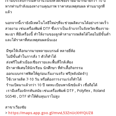
เรามีประสบการณ์ทำงานในจังหวัดเชียงรายมามากมายกว่า 10 ปี
หากท่านกำลังมองหางานคุณภาพ ราคาสมเหตุสมผล ท่านมาถูกที่
แล้ว
นอกจากนี้เรายังมีเทคโนโลยีใหม่ๆที่จะช่วยผลิตงานได้อย่างรวดเร็ว
สวยงาม เช่นเครื่องพิมพ์ DTF ซึ่งเราเป็นเจ้าแรกในจังหวัดเชียงราย-
พะเยา ที่มีเครื่องนี้ ทำให้งานของลูกค้าสามารถผลิตได้โดยไม่มีขั้นต่ำ
และได้ราคาที่สมเหตุสมผลนั่นเอง
มีชุดให้เลือกมากมายหลายแบรนด์ หลายยี่ห้อ
ไม่มีขั้นต่ำในการสั่ง 1 ตัวก็ทำได้
ส่งฟรีในตัวเมืองเชียงรายและพื้นที่ใกล้เคียง
มีราคาพิเศษให้นักเรียน นักศึกษา ที่ทำเสื้อกิจกรรม
ออกแบบกราฟฟิคให้ดูก่อนเริ่มงานจริง ฟรี(หลังมัดจำ)
ใช้เวลาผลิต 7-10 วัน หรือต้องการงานเร่งก็ทำได้
ร้านเปิดมาแล้วกว่า 10 ปี จดทะเบียนพาณิชย์แล้ว เชื่อถือได้
เรามีเครื่องจักรทันสมัย เช่นเครื่องพิมพ์ DTF , Polyflex , Roland
SG540 , DTF ทำให้ต้นทุนเราไม่สูง
สาขาเวียงชัย
>
https://maps.app.goo.gl/mvvL53ZnUcXHYQUZ8