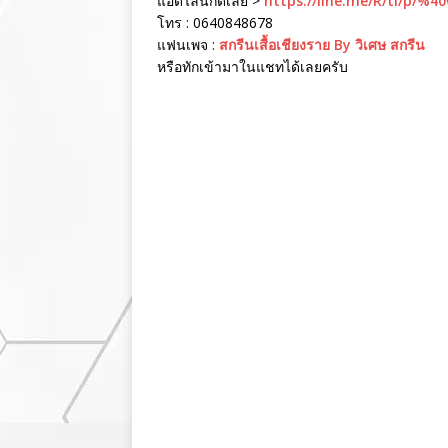
แอดไลน์กดเลย >
https://line.me/R/ti/p/%4
โทร : 0640848678
แฟนเพจ :
สกรีนเสื้อเชียงราย By วิเศษ สกรีน
หรือทักเข้ามาในแชทได้เลยครับ