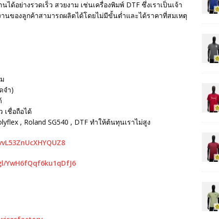
นได้อย่างรวดเร็ว สวยงาม เช่นเครื่องพิมพ์ DTF ซึ่งเราเป็นเจ้า
ห้งานของลูกค้าสามารถผลิตได้โดยไม่มีขั้นต่ำและได้ราคาที่สมเหตุ
รม
ัดจำ)
้
เชื่อถือได้
Polyflex , Roland SG540 , DTF ทำให้ต้นทุนเราไม่สูง
mvvL53ZnUcXHYQUZ8
gl/YwH6fQqf6ku1qDfJ6