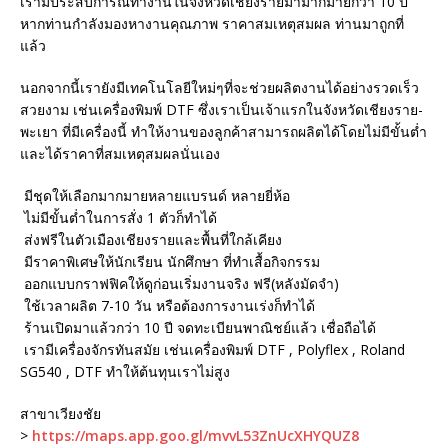
เรามีประสบการณ์ทำงานในจังหวัดเชียงรายมามากมายกว่า 10 ปี
หากท่านกำลังมองหางานคุณภาพ ราคาสมเหตุสมผล ท่านมาถูกที่
แล้ว
นอกจากนี้เรายังมีเทคโนโลยีใหม่ๆที่จะช่วยผลิตงานได้อย่างรวดเร็ว
สวยงาม เช่นเครื่องพิมพ์ DTF ซึ่งเราเป็นเจ้าแรกในจังหวัดเชียงราย-
พะเยา ที่มีเครื่องนี้ ทำให้งานของลูกค้าสามารถผลิตได้โดยไม่มีขั้นต่ำ
และได้ราคาที่สมเหตุสมผลนั่นเอง
มีชุดให้เลือกมากมายหลายแบรนด์ หลายยี่ห้อ
ไม่มีขั้นต่ำในการสั่ง 1 ตัวก็ทำได้
ส่งฟรีในตัวเมืองเชียงรายและพื้นที่ใกล้เคียง
มีราคาพิเศษให้นักเรียน นักศึกษา ที่ทำเสื้อกิจกรรม
ออกแบบกราฟฟิคให้ดูก่อนเริ่มงานจริง ฟรี(หลังมัดจำ)
ใช้เวลาผลิต 7-10 วัน หรือต้องการงานเร่งก็ทำได้
ร้านเปิดมาแล้วกว่า 10 ปี จดทะเบียนพาณิชย์แล้ว เชื่อถือได้
เรามีเครื่องจักรทันสมัย เช่นเครื่องพิมพ์ DTF , Polyflex , Roland
SG540 , DTF ทำให้ต้นทุนเราไม่สูง
สาขาเวียงชัย
>
https://maps.app.goo.gl/mvvL53ZnUcXHYQUZ8