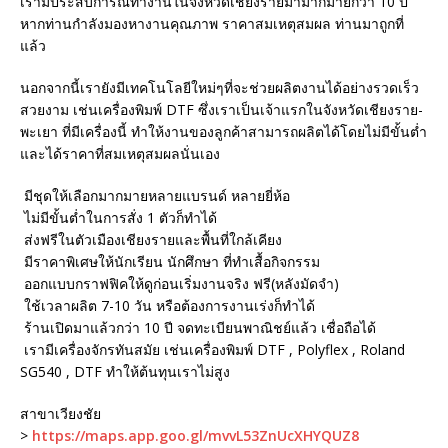
เรามีประสบการณ์ทำงานในจังหวัดเชียงรายมามากมายกว่า 10 ปี
หากท่านกำลังมองหางานคุณภาพ ราคาสมเหตุสมผล ท่านมาถูกที่
แล้ว
นอกจากนี้เรายังมีเทคโนโลยีใหม่ๆที่จะช่วยผลิตงานได้อย่างรวดเร็ว
สวยงาม เช่นเครื่องพิมพ์ DTF ซึ่งเราเป็นเจ้าแรกในจังหวัดเชียงราย-
พะเยา ที่มีเครื่องนี้ ทำให้งานของลูกค้าสามารถผลิตได้โดยไม่มีขั้นต่ำ
และได้ราคาที่สมเหตุสมผลนั่นเอง
มีชุดให้เลือกมากมายหลายแบรนด์ หลายยี่ห้อ
ไม่มีขั้นต่ำในการสั่ง 1 ตัวก็ทำได้
ส่งฟรีในตัวเมืองเชียงรายและพื้นที่ใกล้เคียง
มีราคาพิเศษให้นักเรียน นักศึกษา ที่ทำเสื้อกิจกรรม
ออกแบบกราฟฟิคให้ดูก่อนเริ่มงานจริง ฟรี(หลังมัดจำ)
ใช้เวลาผลิต 7-10 วัน หรือต้องการงานเร่งก็ทำได้
ร้านเปิดมาแล้วกว่า 10 ปี จดทะเบียนพาณิชย์แล้ว เชื่อถือได้
เรามีเครื่องจักรทันสมัย เช่นเครื่องพิมพ์ DTF , Polyflex , Roland
SG540 , DTF ทำให้ต้นทุนเราไม่สูง
สาขาเวียงชัย
>
https://maps.app.goo.gl/mvvL53ZnUcXHYQUZ8