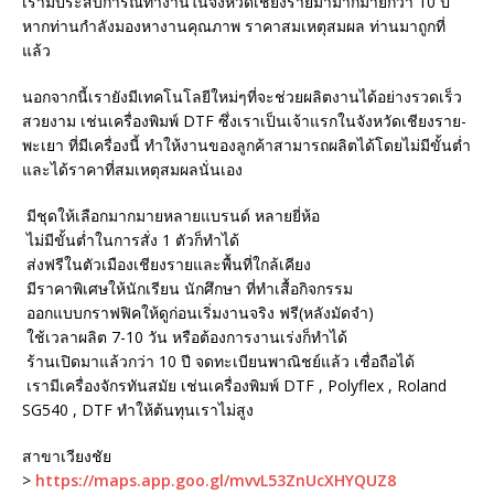
เรามีประสบการณ์ทำงานในจังหวัดเชียงรายมามากมายกว่า 10 ปี
หากท่านกำลังมองหางานคุณภาพ ราคาสมเหตุสมผล ท่านมาถูกที่
แล้ว
นอกจากนี้เรายังมีเทคโนโลยีใหม่ๆที่จะช่วยผลิตงานได้อย่างรวดเร็ว
สวยงาม เช่นเครื่องพิมพ์ DTF ซึ่งเราเป็นเจ้าแรกในจังหวัดเชียงราย-
พะเยา ที่มีเครื่องนี้ ทำให้งานของลูกค้าสามารถผลิตได้โดยไม่มีขั้นต่ำ
และได้ราคาที่สมเหตุสมผลนั่นเอง
มีชุดให้เลือกมากมายหลายแบรนด์ หลายยี่ห้อ
ไม่มีขั้นต่ำในการสั่ง 1 ตัวก็ทำได้
ส่งฟรีในตัวเมืองเชียงรายและพื้นที่ใกล้เคียง
มีราคาพิเศษให้นักเรียน นักศึกษา ที่ทำเสื้อกิจกรรม
ออกแบบกราฟฟิคให้ดูก่อนเริ่มงานจริง ฟรี(หลังมัดจำ)
ใช้เวลาผลิต 7-10 วัน หรือต้องการงานเร่งก็ทำได้
ร้านเปิดมาแล้วกว่า 10 ปี จดทะเบียนพาณิชย์แล้ว เชื่อถือได้
เรามีเครื่องจักรทันสมัย เช่นเครื่องพิมพ์ DTF , Polyflex , Roland
SG540 , DTF ทำให้ต้นทุนเราไม่สูง
สาขาเวียงชัย
>
https://maps.app.goo.gl/mvvL53ZnUcXHYQUZ8