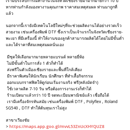
เรามีประสบการณ์ทำงานในจังหวัดเชียงรายมามากมายกว่า 10 ปี
หากท่านกำลังมองหางานคุณภาพ ราคาสมเหตุสมผล ท่านมาถูกที่
แล้ว
นอกจากนี้เรายังมีเทคโนโลยีใหม่ๆที่จะช่วยผลิตงานได้อย่างรวดเร็ว
สวยงาม เช่นเครื่องพิมพ์ DTF ซึ่งเราเป็นเจ้าแรกในจังหวัดเชียงราย-
พะเยา ที่มีเครื่องนี้ ทำให้งานของลูกค้าสามารถผลิตได้โดยไม่มีขั้นต่ำ
และได้ราคาที่สมเหตุสมผลนั่นเอง
มีชุดให้เลือกมากมายหลายแบรนด์ หลายยี่ห้อ
ไม่มีขั้นต่ำในการสั่ง 1 ตัวก็ทำได้
ส่งฟรีในตัวเมืองเชียงรายและพื้นที่ใกล้เคียง
มีราคาพิเศษให้นักเรียน นักศึกษา ที่ทำเสื้อกิจกรรม
ออกแบบกราฟฟิคให้ดูก่อนเริ่มงานจริง ฟรี(หลังมัดจำ)
ใช้เวลาผลิต 7-10 วัน หรือต้องการงานเร่งก็ทำได้
ร้านเปิดมาแล้วกว่า 10 ปี จดทะเบียนพาณิชย์แล้ว เชื่อถือได้
เรามีเครื่องจักรทันสมัย เช่นเครื่องพิมพ์ DTF , Polyflex , Roland
SG540 , DTF ทำให้ต้นทุนเราไม่สูง
สาขาเวียงชัย
>
https://maps.app.goo.gl/mvvL53ZnUcXHYQUZ8