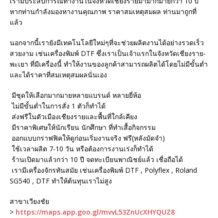
เรามีประสบการณ์ทำงานในจังหวัดเชียงรายมามากมายกว่า 10 ปี
หากท่านกำลังมองหางานคุณภาพ ราคาสมเหตุสมผล ท่านมาถูกที่
แล้ว
นอกจากนี้เรายังมีเทคโนโลยีใหม่ๆที่จะช่วยผลิตงานได้อย่างรวดเร็ว
สวยงาม เช่นเครื่องพิมพ์ DTF ซึ่งเราเป็นเจ้าแรกในจังหวัดเชียงราย-
พะเยา ที่มีเครื่องนี้ ทำให้งานของลูกค้าสามารถผลิตได้โดยไม่มีขั้นต่ำ
และได้ราคาที่สมเหตุสมผลนั่นเอง
มีชุดให้เลือกมากมายหลายแบรนด์ หลายยี่ห้อ
ไม่มีขั้นต่ำในการสั่ง 1 ตัวก็ทำได้
ส่งฟรีในตัวเมืองเชียงรายและพื้นที่ใกล้เคียง
มีราคาพิเศษให้นักเรียน นักศึกษา ที่ทำเสื้อกิจกรรม
ออกแบบกราฟฟิคให้ดูก่อนเริ่มงานจริง ฟรี(หลังมัดจำ)
ใช้เวลาผลิต 7-10 วัน หรือต้องการงานเร่งก็ทำได้
ร้านเปิดมาแล้วกว่า 10 ปี จดทะเบียนพาณิชย์แล้ว เชื่อถือได้
เรามีเครื่องจักรทันสมัย เช่นเครื่องพิมพ์ DTF , Polyflex , Roland
SG540 , DTF ทำให้ต้นทุนเราไม่สูง
สาขาเวียงชัย
>
https://maps.app.goo.gl/mvvL53ZnUcXHYQUZ8