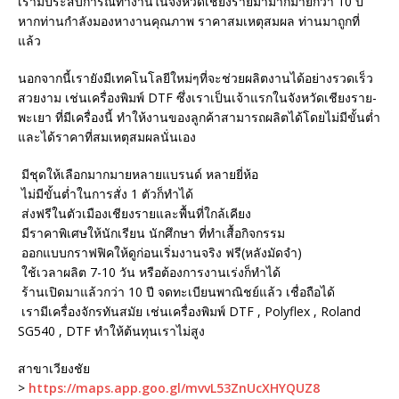
เรามีประสบการณ์ทำงานในจังหวัดเชียงรายมามากมายกว่า 10 ปี
หากท่านกำลังมองหางานคุณภาพ ราคาสมเหตุสมผล ท่านมาถูกที่
แล้ว
นอกจากนี้เรายังมีเทคโนโลยีใหม่ๆที่จะช่วยผลิตงานได้อย่างรวดเร็ว
สวยงาม เช่นเครื่องพิมพ์ DTF ซึ่งเราเป็นเจ้าแรกในจังหวัดเชียงราย-
พะเยา ที่มีเครื่องนี้ ทำให้งานของลูกค้าสามารถผลิตได้โดยไม่มีขั้นต่ำ
และได้ราคาที่สมเหตุสมผลนั่นเอง
มีชุดให้เลือกมากมายหลายแบรนด์ หลายยี่ห้อ
ไม่มีขั้นต่ำในการสั่ง 1 ตัวก็ทำได้
ส่งฟรีในตัวเมืองเชียงรายและพื้นที่ใกล้เคียง
มีราคาพิเศษให้นักเรียน นักศึกษา ที่ทำเสื้อกิจกรรม
ออกแบบกราฟฟิคให้ดูก่อนเริ่มงานจริง ฟรี(หลังมัดจำ)
ใช้เวลาผลิต 7-10 วัน หรือต้องการงานเร่งก็ทำได้
ร้านเปิดมาแล้วกว่า 10 ปี จดทะเบียนพาณิชย์แล้ว เชื่อถือได้
เรามีเครื่องจักรทันสมัย เช่นเครื่องพิมพ์ DTF , Polyflex , Roland
SG540 , DTF ทำให้ต้นทุนเราไม่สูง
สาขาเวียงชัย
>
https://maps.app.goo.gl/mvvL53ZnUcXHYQUZ8