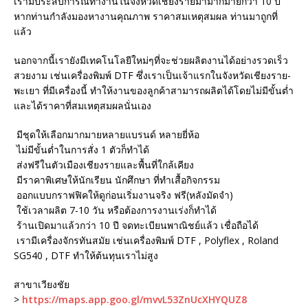
เรามีประสบการณ์ทำงานในจังหวัดเชียงรายมามากมายกว่า 10 ปี
หากท่านกำลังมองหางานคุณภาพ ราคาสมเหตุสมผล ท่านมาถูกที่
แล้ว
นอกจากนี้เรายังมีเทคโนโลยีใหม่ๆที่จะช่วยผลิตงานได้อย่างรวดเร็ว
สวยงาม เช่นเครื่องพิมพ์ DTF ซึ่งเราเป็นเจ้าแรกในจังหวัดเชียงราย-
พะเยา ที่มีเครื่องนี้ ทำให้งานของลูกค้าสามารถผลิตได้โดยไม่มีขั้นต่ำ
และได้ราคาที่สมเหตุสมผลนั่นเอง
มีชุดให้เลือกมากมายหลายแบรนด์ หลายยี่ห้อ
ไม่มีขั้นต่ำในการสั่ง 1 ตัวก็ทำได้
ส่งฟรีในตัวเมืองเชียงรายและพื้นที่ใกล้เคียง
มีราคาพิเศษให้นักเรียน นักศึกษา ที่ทำเสื้อกิจกรรม
ออกแบบกราฟฟิคให้ดูก่อนเริ่มงานจริง ฟรี(หลังมัดจำ)
ใช้เวลาผลิต 7-10 วัน หรือต้องการงานเร่งก็ทำได้
ร้านเปิดมาแล้วกว่า 10 ปี จดทะเบียนพาณิชย์แล้ว เชื่อถือได้
เรามีเครื่องจักรทันสมัย เช่นเครื่องพิมพ์ DTF , Polyflex , Roland
SG540 , DTF ทำให้ต้นทุนเราไม่สูง
สาขาเวียงชัย
>
https://maps.app.goo.gl/mvvL53ZnUcXHYQUZ8