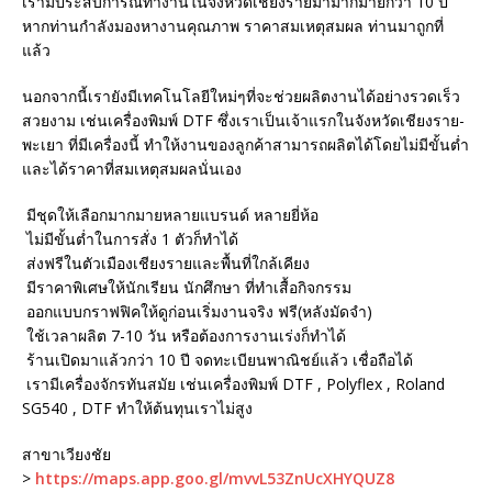
เรามีประสบการณ์ทำงานในจังหวัดเชียงรายมามากมายกว่า 10 ปี
หากท่านกำลังมองหางานคุณภาพ ราคาสมเหตุสมผล ท่านมาถูกที่
แล้ว
นอกจากนี้เรายังมีเทคโนโลยีใหม่ๆที่จะช่วยผลิตงานได้อย่างรวดเร็ว
สวยงาม เช่นเครื่องพิมพ์ DTF ซึ่งเราเป็นเจ้าแรกในจังหวัดเชียงราย-
พะเยา ที่มีเครื่องนี้ ทำให้งานของลูกค้าสามารถผลิตได้โดยไม่มีขั้นต่ำ
และได้ราคาที่สมเหตุสมผลนั่นเอง
มีชุดให้เลือกมากมายหลายแบรนด์ หลายยี่ห้อ
ไม่มีขั้นต่ำในการสั่ง 1 ตัวก็ทำได้
ส่งฟรีในตัวเมืองเชียงรายและพื้นที่ใกล้เคียง
มีราคาพิเศษให้นักเรียน นักศึกษา ที่ทำเสื้อกิจกรรม
ออกแบบกราฟฟิคให้ดูก่อนเริ่มงานจริง ฟรี(หลังมัดจำ)
ใช้เวลาผลิต 7-10 วัน หรือต้องการงานเร่งก็ทำได้
ร้านเปิดมาแล้วกว่า 10 ปี จดทะเบียนพาณิชย์แล้ว เชื่อถือได้
เรามีเครื่องจักรทันสมัย เช่นเครื่องพิมพ์ DTF , Polyflex , Roland
SG540 , DTF ทำให้ต้นทุนเราไม่สูง
สาขาเวียงชัย
>
https://maps.app.goo.gl/mvvL53ZnUcXHYQUZ8