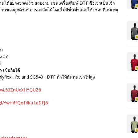
นได้อย่างรวดเร็ว สวยงาม เช่นเครื่องพิมพ์ DTF ซึ่งเราเป็นเจ้า
ห้งานของลูกค้าสามารถผลิตได้โดยไม่มีขั้นต่ำและได้ราคาที่สมเหตุ
รม
ัดจำ)
้
เชื่อถือได้
Polyflex , Roland SG540 , DTF ทำให้ต้นทุนเราไม่สูง
mvvL53ZnUcXHYQUZ8
gl/YwH6fQqf6ku1qDfJ6