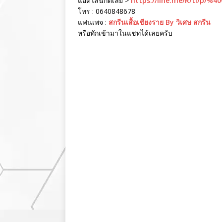
แอดไลน์กดเลย >
https://line.me/R/ti/p/%4
โทร : 0640848678
แฟนเพจ :
สกรีนเสื้อเชียงราย By วิเศษ สกรีน
หรือทักเข้ามาในแชทได้เลยครับ