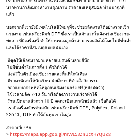
เรามีประสบการณ์ทำงานในจังหวัดเชียงรายมามากมายกว่า 10 ปี
หากท่านกำลังมองหางานคุณภาพ ราคาสมเหตุสมผล ท่านมาถูกที่
แล้ว
นอกจากนี้เรายังมีเทคโนโลยีใหม่ๆที่จะช่วยผลิตงานได้อย่างรวดเร็ว
สวยงาม เช่นเครื่องพิมพ์ DTF ซึ่งเราเป็นเจ้าแรกในจังหวัดเชียงราย-
พะเยา ที่มีเครื่องนี้ ทำให้งานของลูกค้าสามารถผลิตได้โดยไม่มีขั้นต่ำ
และได้ราคาที่สมเหตุสมผลนั่นเอง
มีชุดให้เลือกมากมายหลายแบรนด์ หลายยี่ห้อ
ไม่มีขั้นต่ำในการสั่ง 1 ตัวก็ทำได้
ส่งฟรีในตัวเมืองเชียงรายและพื้นที่ใกล้เคียง
มีราคาพิเศษให้นักเรียน นักศึกษา ที่ทำเสื้อกิจกรรม
ออกแบบกราฟฟิคให้ดูก่อนเริ่มงานจริง ฟรี(หลังมัดจำ)
ใช้เวลาผลิต 7-10 วัน หรือต้องการงานเร่งก็ทำได้
ร้านเปิดมาแล้วกว่า 10 ปี จดทะเบียนพาณิชย์แล้ว เชื่อถือได้
เรามีเครื่องจักรทันสมัย เช่นเครื่องพิมพ์ DTF , Polyflex , Roland
SG540 , DTF ทำให้ต้นทุนเราไม่สูง
สาขาเวียงชัย
>
https://maps.app.goo.gl/mvvL53ZnUcXHYQUZ8