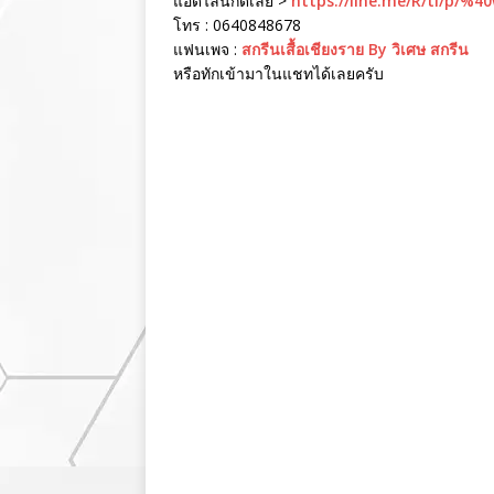
แอดไลน์กดเลย >
https://line.me/R/ti/p/%4
โทร : 0640848678
แฟนเพจ :
สกรีนเสื้อเชียงราย By วิเศษ สกรีน
หรือทักเข้ามาในแชทได้เลยครับ