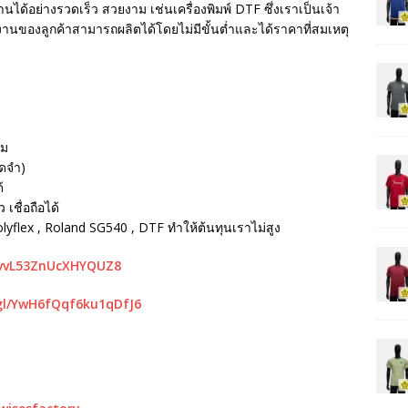
นได้อย่างรวดเร็ว สวยงาม เช่นเครื่องพิมพ์ DTF ซึ่งเราเป็นเจ้า
ห้งานของลูกค้าสามารถผลิตได้โดยไม่มีขั้นต่ำและได้ราคาที่สมเหตุ
รม
ัดจำ)
้
เชื่อถือได้
Polyflex , Roland SG540 , DTF ทำให้ต้นทุนเราไม่สูง
mvvL53ZnUcXHYQUZ8
gl/YwH6fQqf6ku1qDfJ6