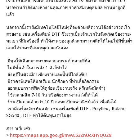
เรามีประสบการณ์ทำงานในจังหวัดเชียงรายมามากมายกว่า 10 ปี
หากท่านกำลังมองหางานคุณภาพ ราคาสมเหตุสมผล ท่านมาถูกที่
แล้ว
นอกจากนี้เรายังมีเทคโนโลยีใหม่ๆที่จะช่วยผลิตงานได้อย่างรวดเร็ว
สวยงาม เช่นเครื่องพิมพ์ DTF ซึ่งเราเป็นเจ้าแรกในจังหวัดเชียงราย-
พะเยา ที่มีเครื่องนี้ ทำให้งานของลูกค้าสามารถผลิตได้โดยไม่มีขั้นต่ำ
และได้ราคาที่สมเหตุสมผลนั่นเอง
มีชุดให้เลือกมากมายหลายแบรนด์ หลายยี่ห้อ
ไม่มีขั้นต่ำในการสั่ง 1 ตัวก็ทำได้
ส่งฟรีในตัวเมืองเชียงรายและพื้นที่ใกล้เคียง
มีราคาพิเศษให้นักเรียน นักศึกษา ที่ทำเสื้อกิจกรรม
ออกแบบกราฟฟิคให้ดูก่อนเริ่มงานจริง ฟรี(หลังมัดจำ)
ใช้เวลาผลิต 7-10 วัน หรือต้องการงานเร่งก็ทำได้
ร้านเปิดมาแล้วกว่า 10 ปี จดทะเบียนพาณิชย์แล้ว เชื่อถือได้
เรามีเครื่องจักรทันสมัย เช่นเครื่องพิมพ์ DTF , Polyflex , Roland
SG540 , DTF ทำให้ต้นทุนเราไม่สูง
สาขาเวียงชัย
>
https://maps.app.goo.gl/mvvL53ZnUcXHYQUZ8