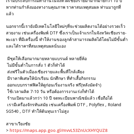
เรามีประสบการณ์ทำงานในจังหวัดเชียงรายมามากมายกว่า 10 ปี
หากท่านกำลังมองหางานคุณภาพ ราคาสมเหตุสมผล ท่านมาถูกที่
แล้ว
นอกจากนี้เรายังมีเทคโนโลยีใหม่ๆที่จะช่วยผลิตงานได้อย่างรวดเร็ว
สวยงาม เช่นเครื่องพิมพ์ DTF ซึ่งเราเป็นเจ้าแรกในจังหวัดเชียงราย-
พะเยา ที่มีเครื่องนี้ ทำให้งานของลูกค้าสามารถผลิตได้โดยไม่มีขั้นต่ำ
และได้ราคาที่สมเหตุสมผลนั่นเอง
มีชุดให้เลือกมากมายหลายแบรนด์ หลายยี่ห้อ
ไม่มีขั้นต่ำในการสั่ง 1 ตัวก็ทำได้
ส่งฟรีในตัวเมืองเชียงรายและพื้นที่ใกล้เคียง
มีราคาพิเศษให้นักเรียน นักศึกษา ที่ทำเสื้อกิจกรรม
ออกแบบกราฟฟิคให้ดูก่อนเริ่มงานจริง ฟรี(หลังมัดจำ)
ใช้เวลาผลิต 7-10 วัน หรือต้องการงานเร่งก็ทำได้
ร้านเปิดมาแล้วกว่า 10 ปี จดทะเบียนพาณิชย์แล้ว เชื่อถือได้
เรามีเครื่องจักรทันสมัย เช่นเครื่องพิมพ์ DTF , Polyflex , Roland
SG540 , DTF ทำให้ต้นทุนเราไม่สูง
สาขาเวียงชัย
>
https://maps.app.goo.gl/mvvL53ZnUcXHYQUZ8