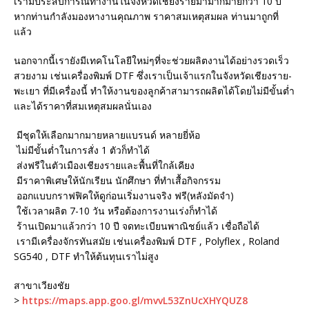
เรามีประสบการณ์ทำงานในจังหวัดเชียงรายมามากมายกว่า 10 ปี
หากท่านกำลังมองหางานคุณภาพ ราคาสมเหตุสมผล ท่านมาถูกที่
แล้ว
นอกจากนี้เรายังมีเทคโนโลยีใหม่ๆที่จะช่วยผลิตงานได้อย่างรวดเร็ว
สวยงาม เช่นเครื่องพิมพ์ DTF ซึ่งเราเป็นเจ้าแรกในจังหวัดเชียงราย-
พะเยา ที่มีเครื่องนี้ ทำให้งานของลูกค้าสามารถผลิตได้โดยไม่มีขั้นต่ำ
และได้ราคาที่สมเหตุสมผลนั่นเอง
มีชุดให้เลือกมากมายหลายแบรนด์ หลายยี่ห้อ
ไม่มีขั้นต่ำในการสั่ง 1 ตัวก็ทำได้
ส่งฟรีในตัวเมืองเชียงรายและพื้นที่ใกล้เคียง
มีราคาพิเศษให้นักเรียน นักศึกษา ที่ทำเสื้อกิจกรรม
ออกแบบกราฟฟิคให้ดูก่อนเริ่มงานจริง ฟรี(หลังมัดจำ)
ใช้เวลาผลิต 7-10 วัน หรือต้องการงานเร่งก็ทำได้
ร้านเปิดมาแล้วกว่า 10 ปี จดทะเบียนพาณิชย์แล้ว เชื่อถือได้
เรามีเครื่องจักรทันสมัย เช่นเครื่องพิมพ์ DTF , Polyflex , Roland
SG540 , DTF ทำให้ต้นทุนเราไม่สูง
สาขาเวียงชัย
>
https://maps.app.goo.gl/mvvL53ZnUcXHYQUZ8