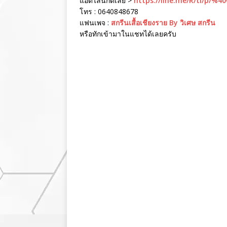
แอดไลน์กดเลย >
https://line.me/R/ti/p/%4
โทร : 0640848678
แฟนเพจ :
สกรีนเสื้อเชียงราย By วิเศษ สกรีน
หรือทักเข้ามาในแชทได้เลยครับ