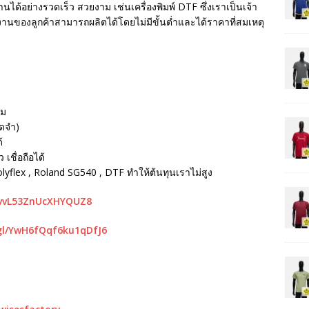
นได้อย่างรวดเร็ว สวยงาม เช่นเครื่องพิมพ์ DTF ซึ่งเราเป็นเจ้า
ห้งานของลูกค้าสามารถผลิตได้โดยไม่มีขั้นต่ำและได้ราคาที่สมเหตุ
รม
ัดจำ)
้
เชื่อถือได้
Polyflex , Roland SG540 , DTF ทำให้ต้นทุนเราไม่สูง
mvvL53ZnUcXHYQUZ8
gl/YwH6fQqf6ku1qDfJ6