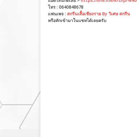
แอดไลน์กดเลย >
https://line.me/R/ti/p/%4
โทร : 0640848678
แฟนเพจ :
สกรีนเสื้อเชียงราย By วิเศษ สกรีน
หรือทักเข้ามาในแชทได้เลยครับ