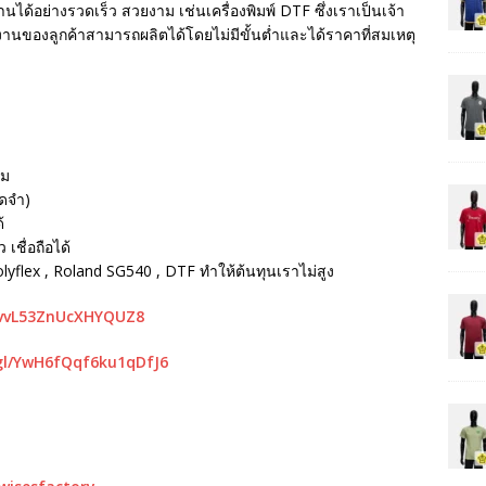
นได้อย่างรวดเร็ว สวยงาม เช่นเครื่องพิมพ์ DTF ซึ่งเราเป็นเจ้า
ห้งานของลูกค้าสามารถผลิตได้โดยไม่มีขั้นต่ำและได้ราคาที่สมเหตุ
รม
ัดจำ)
้
เชื่อถือได้
Polyflex , Roland SG540 , DTF ทำให้ต้นทุนเราไม่สูง
mvvL53ZnUcXHYQUZ8
gl/YwH6fQqf6ku1qDfJ6