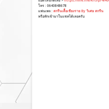
แอดไลน์กดเลย >
https://line.me/R/ti/p/%4
โทร : 0640848678
แฟนเพจ :
สกรีนเสื้อเชียงราย By วิเศษ สกรีน
หรือทักเข้ามาในแชทได้เลยครับ