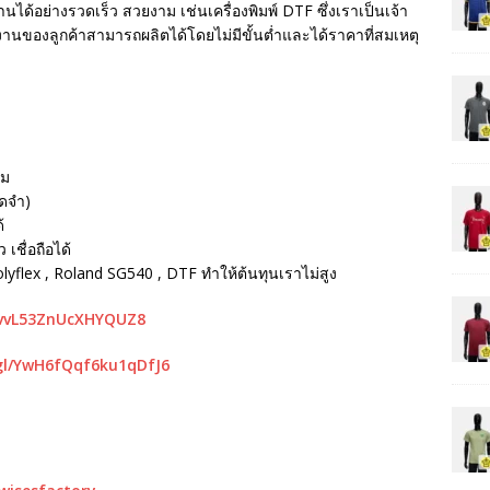
นได้อย่างรวดเร็ว สวยงาม เช่นเครื่องพิมพ์ DTF ซึ่งเราเป็นเจ้า
ห้งานของลูกค้าสามารถผลิตได้โดยไม่มีขั้นต่ำและได้ราคาที่สมเหตุ
รม
ัดจำ)
้
เชื่อถือได้
Polyflex , Roland SG540 , DTF ทำให้ต้นทุนเราไม่สูง
mvvL53ZnUcXHYQUZ8
gl/YwH6fQqf6ku1qDfJ6