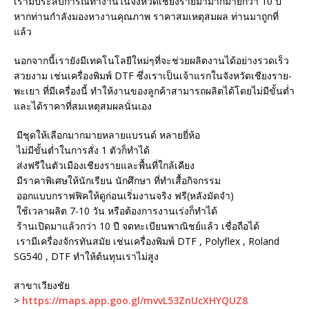
เรามีประสบการณ์ทำงานในจังหวัดเชียงรายมามากมายกว่า 10 ปี
หากท่านกำลังมองหางานคุณภาพ ราคาสมเหตุสมผล ท่านมาถูกที่
แล้ว
นอกจากนี้เรายังมีเทคโนโลยีใหม่ๆที่จะช่วยผลิตงานได้อย่างรวดเร็ว
สวยงาม เช่นเครื่องพิมพ์ DTF ซึ่งเราเป็นเจ้าแรกในจังหวัดเชียงราย-
พะเยา ที่มีเครื่องนี้ ทำให้งานของลูกค้าสามารถผลิตได้โดยไม่มีขั้นต่ำ
และได้ราคาที่สมเหตุสมผลนั่นเอง
มีชุดให้เลือกมากมายหลายแบรนด์ หลายยี่ห้อ
ไม่มีขั้นต่ำในการสั่ง 1 ตัวก็ทำได้
ส่งฟรีในตัวเมืองเชียงรายและพื้นที่ใกล้เคียง
มีราคาพิเศษให้นักเรียน นักศึกษา ที่ทำเสื้อกิจกรรม
ออกแบบกราฟฟิคให้ดูก่อนเริ่มงานจริง ฟรี(หลังมัดจำ)
ใช้เวลาผลิต 7-10 วัน หรือต้องการงานเร่งก็ทำได้
ร้านเปิดมาแล้วกว่า 10 ปี จดทะเบียนพาณิชย์แล้ว เชื่อถือได้
เรามีเครื่องจักรทันสมัย เช่นเครื่องพิมพ์ DTF , Polyflex , Roland
SG540 , DTF ทำให้ต้นทุนเราไม่สูง
สาขาเวียงชัย
>
https://maps.app.goo.gl/mvvL53ZnUcXHYQUZ8