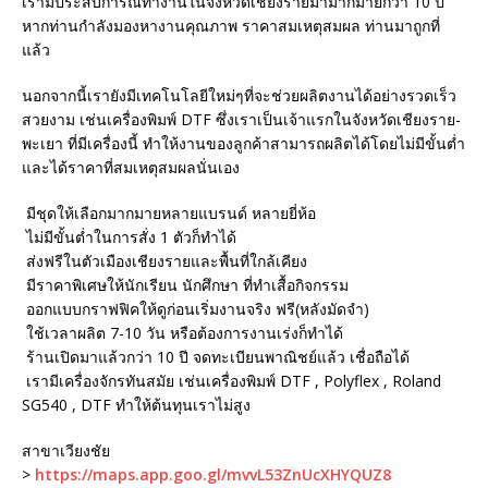
เรามีประสบการณ์ทำงานในจังหวัดเชียงรายมามากมายกว่า 10 ปี
หากท่านกำลังมองหางานคุณภาพ ราคาสมเหตุสมผล ท่านมาถูกที่
แล้ว
นอกจากนี้เรายังมีเทคโนโลยีใหม่ๆที่จะช่วยผลิตงานได้อย่างรวดเร็ว
สวยงาม เช่นเครื่องพิมพ์ DTF ซึ่งเราเป็นเจ้าแรกในจังหวัดเชียงราย-
พะเยา ที่มีเครื่องนี้ ทำให้งานของลูกค้าสามารถผลิตได้โดยไม่มีขั้นต่ำ
และได้ราคาที่สมเหตุสมผลนั่นเอง
มีชุดให้เลือกมากมายหลายแบรนด์ หลายยี่ห้อ
ไม่มีขั้นต่ำในการสั่ง 1 ตัวก็ทำได้
ส่งฟรีในตัวเมืองเชียงรายและพื้นที่ใกล้เคียง
มีราคาพิเศษให้นักเรียน นักศึกษา ที่ทำเสื้อกิจกรรม
ออกแบบกราฟฟิคให้ดูก่อนเริ่มงานจริง ฟรี(หลังมัดจำ)
ใช้เวลาผลิต 7-10 วัน หรือต้องการงานเร่งก็ทำได้
ร้านเปิดมาแล้วกว่า 10 ปี จดทะเบียนพาณิชย์แล้ว เชื่อถือได้
เรามีเครื่องจักรทันสมัย เช่นเครื่องพิมพ์ DTF , Polyflex , Roland
SG540 , DTF ทำให้ต้นทุนเราไม่สูง
สาขาเวียงชัย
>
https://maps.app.goo.gl/mvvL53ZnUcXHYQUZ8