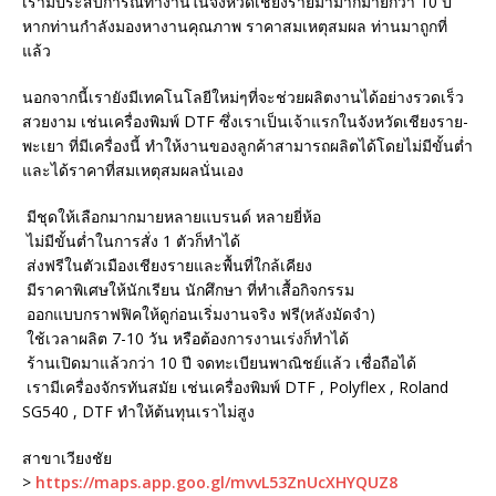
เรามีประสบการณ์ทำงานในจังหวัดเชียงรายมามากมายกว่า 10 ปี
หากท่านกำลังมองหางานคุณภาพ ราคาสมเหตุสมผล ท่านมาถูกที่
แล้ว
นอกจากนี้เรายังมีเทคโนโลยีใหม่ๆที่จะช่วยผลิตงานได้อย่างรวดเร็ว
สวยงาม เช่นเครื่องพิมพ์ DTF ซึ่งเราเป็นเจ้าแรกในจังหวัดเชียงราย-
พะเยา ที่มีเครื่องนี้ ทำให้งานของลูกค้าสามารถผลิตได้โดยไม่มีขั้นต่ำ
และได้ราคาที่สมเหตุสมผลนั่นเอง
มีชุดให้เลือกมากมายหลายแบรนด์ หลายยี่ห้อ
ไม่มีขั้นต่ำในการสั่ง 1 ตัวก็ทำได้
ส่งฟรีในตัวเมืองเชียงรายและพื้นที่ใกล้เคียง
มีราคาพิเศษให้นักเรียน นักศึกษา ที่ทำเสื้อกิจกรรม
ออกแบบกราฟฟิคให้ดูก่อนเริ่มงานจริง ฟรี(หลังมัดจำ)
ใช้เวลาผลิต 7-10 วัน หรือต้องการงานเร่งก็ทำได้
ร้านเปิดมาแล้วกว่า 10 ปี จดทะเบียนพาณิชย์แล้ว เชื่อถือได้
เรามีเครื่องจักรทันสมัย เช่นเครื่องพิมพ์ DTF , Polyflex , Roland
SG540 , DTF ทำให้ต้นทุนเราไม่สูง
สาขาเวียงชัย
>
https://maps.app.goo.gl/mvvL53ZnUcXHYQUZ8