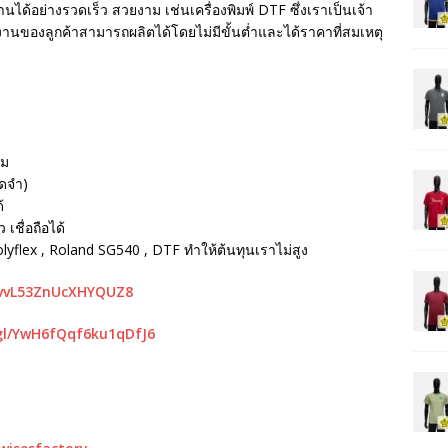
นได้อย่างรวดเร็ว สวยงาม เช่นเครื่องพิมพ์ DTF ซึ่งเราเป็นเจ้า
ห้งานของลูกค้าสามารถผลิตได้โดยไม่มีขั้นต่ำและได้ราคาที่สมเหตุ
รม
ัดจำ)
้
เชื่อถือได้
Polyflex , Roland SG540 , DTF ทำให้ต้นทุนเราไม่สูง
mvvL53ZnUcXHYQUZ8
gl/YwH6fQqf6ku1qDfJ6