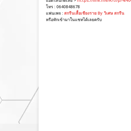
แอดไลน์กดเลย >
https://line.me/R/ti/p/%4
โทร : 0640848678
แฟนเพจ :
สกรีนเสื้อเชียงราย By วิเศษ สกรีน
หรือทักเข้ามาในแชทได้เลยครับ