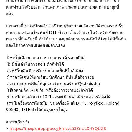
เรามีประสบการณ์ทำงานในจังหวัดเชียงรายมามากมายกว่า 10 ปี
หากท่านกำลังมองหางานคุณภาพ ราคาสมเหตุสมผล ท่านมาถูกที่
แล้ว
นอกจากนี้เรายังมีเทคโนโลยีใหม่ๆที่จะช่วยผลิตงานได้อย่างรวดเร็ว
สวยงาม เช่นเครื่องพิมพ์ DTF ซึ่งเราเป็นเจ้าแรกในจังหวัดเชียงราย-
พะเยา ที่มีเครื่องนี้ ทำให้งานของลูกค้าสามารถผลิตได้โดยไม่มีขั้นต่ำ
และได้ราคาที่สมเหตุสมผลนั่นเอง
มีชุดให้เลือกมากมายหลายแบรนด์ หลายยี่ห้อ
ไม่มีขั้นต่ำในการสั่ง 1 ตัวก็ทำได้
ส่งฟรีในตัวเมืองเชียงรายและพื้นที่ใกล้เคียง
มีราคาพิเศษให้นักเรียน นักศึกษา ที่ทำเสื้อกิจกรรม
ออกแบบกราฟฟิคให้ดูก่อนเริ่มงานจริง ฟรี(หลังมัดจำ)
ใช้เวลาผลิต 7-10 วัน หรือต้องการงานเร่งก็ทำได้
ร้านเปิดมาแล้วกว่า 10 ปี จดทะเบียนพาณิชย์แล้ว เชื่อถือได้
เรามีเครื่องจักรทันสมัย เช่นเครื่องพิมพ์ DTF , Polyflex , Roland
SG540 , DTF ทำให้ต้นทุนเราไม่สูง
สาขาเวียงชัย
>
https://maps.app.goo.gl/mvvL53ZnUcXHYQUZ8